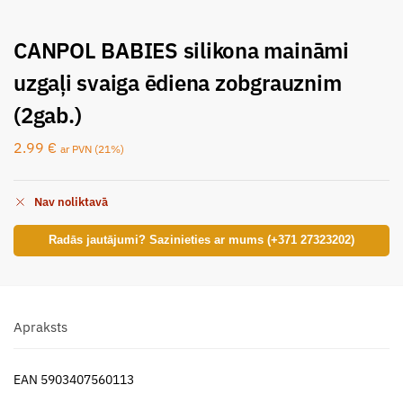
CANPOL BABIES silikona maināmi
uzgaļi svaiga ēdiena zobgrauznim
(2gab.)
2.99
€
ar PVN (21%)
Nav noliktavā
Radās jautājumi? Sazinieties ar mums (+371 27323202)
Apraksts
EAN 5903407560113