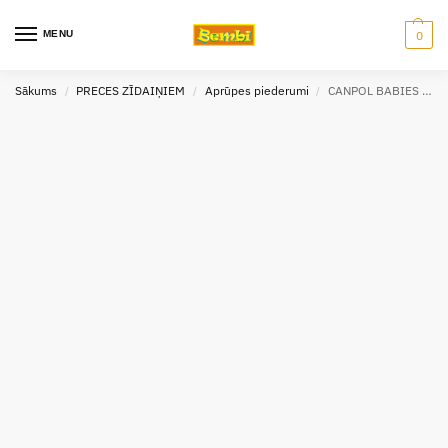
MENU
0
Sākums
PRECES ZĪDAIŅIEM
Aprūpes piederumi
CANPOL BABIES silikona maināmi uzgaļi svaiga ēdiena zobgrauznim (2gab.)
/
/
/