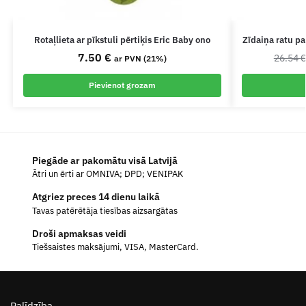
Rotaļlieta ar pīkstuli pērtiķis Eric Baby ono
Zīdaiņa ratu pa
7.50
€
26.54
ar PVN (21%)
Pievienot grozam
Piegāde ar pakomātu visā Latvijā
Ātri un ērti ar OMNIVA; DPD; VENIPAK
Atgriez preces 14 dienu laikā
Tavas patērētāja tiesības aizsargātas
Droši apmaksas veidi
Tiešsaistes maksājumi, VISA, MasterCard.
Palīdzība