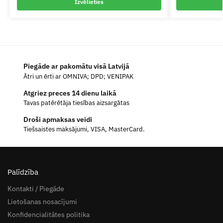
Izvēlieties
Piegāde ar pakomātu visā Latvijā
Ātri un ērti ar OMNIVA; DPD; VENIPAK
Atgriez preces 14 dienu laikā
Tavas patērētāja tiesības aizsargātas
Droši apmaksas veidi
Tiešsaistes maksājumi, VISA, MasterCard.
Palīdzība
Kontakti / Piegāde
Lietošanas nosacījumi
Konfidencialitātes politika