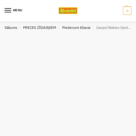
MENU
0
Sākums
PRECES ZĪDAIŅIEM
Piederumi ēšanai
Canpol Babies bļodiņa no melamīna ar lipekli
/
/
/