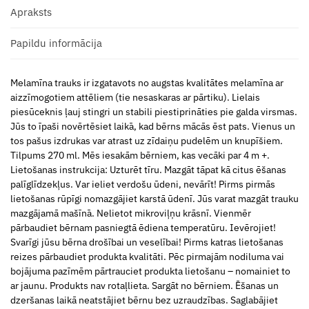
Apraksts
Papildu informācija
Melamīna trauks ir izgatavots no augstas kvalitātes melamīna ar
aizzīmogotiem attēliem (tie nesaskaras ar pārtiku). Lielais
piesūceknis ļauj stingri un stabili piestiprināties pie galda virsmas.
Jūs to īpaši novērtēsiet laikā, kad bērns mācās ēst pats. Vienus un
tos pašus izdrukas var atrast uz zīdaiņu pudelēm un knupīšiem.
Tilpums 270 ml. Mēs iesakām bērniem, kas vecāki par 4 m +.
Lietošanas instrukcija: Uzturēt tīru. Mazgāt tāpat kā citus ēšanas
palīglīdzekļus. Var ieliet verdošu ūdeni, nevārīt! Pirms pirmās
lietošanas rūpīgi nomazgājiet karstā ūdenī. Jūs varat mazgāt trauku
mazgājamā mašīnā. Nelietot mikroviļņu krāsnī. Vienmēr
pārbaudiet bērnam pasniegtā ēdiena temperatūru. Ievērojiet!
Svarīgi jūsu bērna drošībai un veselībai! Pirms katras lietošanas
reizes pārbaudiet produkta kvalitāti. Pēc pirmajām nodiluma vai
bojājuma pazīmēm pārtrauciet produkta lietošanu – nomainiet to
ar jaunu. Produkts nav rotaļlieta. Sargāt no bērniem. Ēšanas un
dzeršanas laikā neatstājiet bērnu bez uzraudzības. Saglabājiet