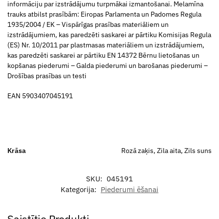
informāciju par izstrādājumu turpmākai izmantošanai. Melamīna
trauks atbilst prasībām: Eiropas Parlamenta un Padomes Regula
1935/2004 / EK – Vispārīgas prasības materiāliem un
izstrādājumiem, kas paredzēti saskarei ar pārtiku Komisijas Regula
(ES) Nr. 10/2011 par plastmasas materiāliem un izstrādājumiem,
kas paredzēti saskarei ar pārtiku EN 14372 Bērnu lietošanas un
kopšanas piederumi – Galda piederumi un barošanas piederumi –
Drošības prasības un testi
EAN 5903407045191
Krāsa
Rozā zaķis, Zila aita, Zils suns
SKU:
045191
Kategorija:
Piederumi ēšanai
Saistītie Produkti