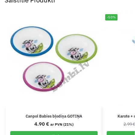
-50%
Canpol Babies bļodiņa GOTIŅA
Karote + 
4.90
€
2.99
ar PVN (21%)