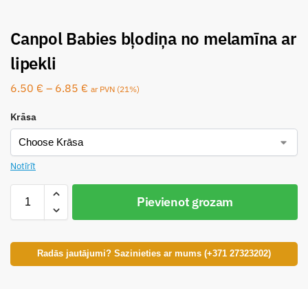
Canpol Babies bļodiņa no melamīna ar
lipekli
6.50
€
–
6.85
€
ar PVN (21%)
Krāsa
Notīrīt
Pievienot grozam
Radās jautājumi? Sazinieties ar mums (+371 27323202)