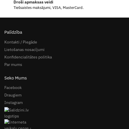
Droši apmaksas veidi
Tiešsaistes maksājumi, VISA, MasterCard.
Palīdzība
Kontakti / Piegāde
Lietošanas nosacījumi
Konfidencialitātes politika
Par mums
Seko Mums
Facebook
Draugiem
Instagram