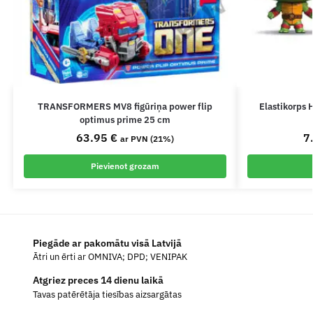
TRANSFORMERS MV8 figūriņa power flip
Elastikorps 
optimus prime 25 cm
63.95
€
7
ar PVN (21%)
Pievienot grozam
Piegāde ar pakomātu visā Latvijā
Ātri un ērti ar OMNIVA; DPD; VENIPAK
Atgriez preces 14 dienu laikā
Tavas patērētāja tiesības aizsargātas