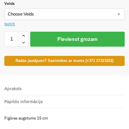
Veids
Notīrīt
Pievienot grozam
Radās jautājumi? Sazinieties ar mums (+371 27323202)
Apraksts
Papildu informācija
Figūras augstums 15 cm