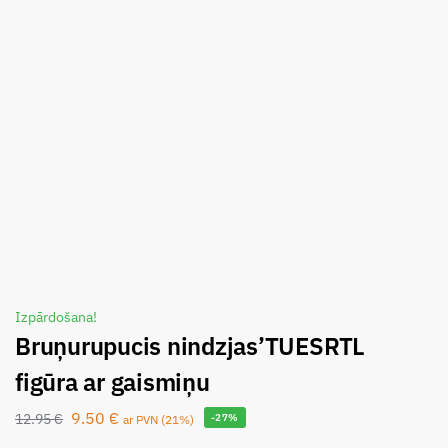
Izpārdošana!
Bruņurupucis nindzjas’TUESRTL
figūra ar gaismiņu
9.50
€
12.95
€
-27%
ar PVN (21%)