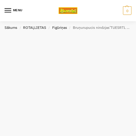
MENU
0
Sākums
ROTAĻLIETAS
Figūriņas
Bruņurupucis nindzjas’TUESRTL figūra ar gaismiņu
/
/
/