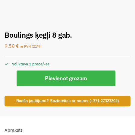
Boulings ķegļi 8 gab.
9.50
€
ar PVN (21%)
Noliktavā 1 prece/-es
Pievienot grozam
Radās jautājumi? Sazinieties ar mums (+371 27323202)
Apraksts