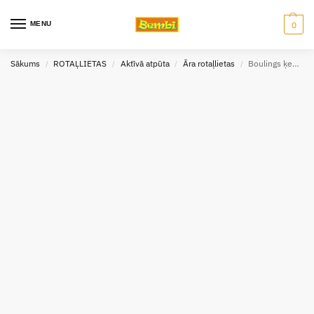
MENU
0
Sākums
ROTAĻLIETAS
Aktīvā atpūta
Āra rotaļlietas
Boulings ķegļi 8 gab.
/
/
/
/