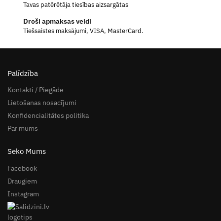
Tavas patērētāja tiesības aizsargātas
Droši apmaksas veidi
Tiešsaistes maksājumi, VISA, MasterCard.
Palīdzība
Kontakti / Piegāde
Lietošanas nosacījumi
Konfidencialitātes politika
Par mums
Seko Mums
Facebook
Draugiem
Instagram