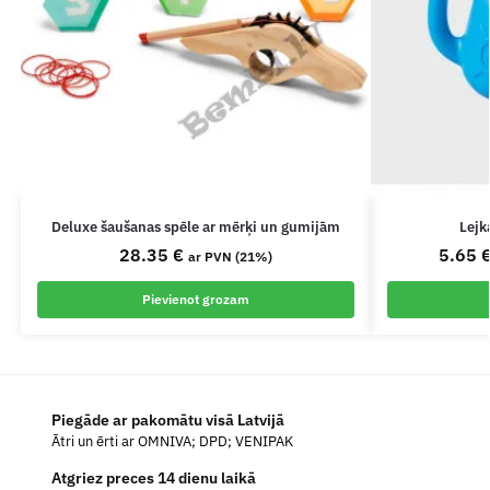
Deluxe šaušanas spēle ar mērķi un gumijām
Lejk
28.35
€
5.65
ar PVN (21%)
Pievienot grozam
Piegāde ar pakomātu visā Latvijā
Ātri un ērti ar OMNIVA; DPD; VENIPAK
Atgriez preces 14 dienu laikā