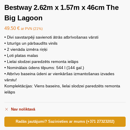
Bestway 2.62m x 1.57m x 46cm The
Big Lagoon
49.50
€
ar PVN (21%)
• Divi savstarpēji savienoti ātrās atbrīvošanas vārsti
• Izturīgs un pārbaudīts vinils
• 2 vienāda izmēra riņķi
• Ļoti platas malas
• Lielai slodzei paredzēts remonta ielāps
• Nominālais ūdens tilpums: 544 l (144 gal.)
• Atbrīvo baseina ūdeni ar vienkāršas izmantošanas izvades
vārstu!
Komplektācijas: Viens baseins, lielai slodzei paredzēts remonta
ielāps
Nav noliktavā
Radās jautājumi? Sazinieties ar mums (+371 27323202)