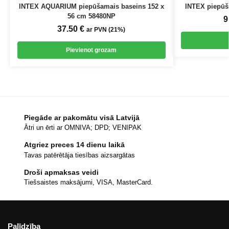
INTEX AQUARIUM piepūšamais baseins 152 x
INTEX piepūš
56 cm 58480NP
9
37.50
€
ar PVN (21%)
Pievienot grozam
Piegāde ar pakomātu visā Latvijā
Ātri un ērti ar OMNIVA; DPD; VENIPAK
Atgriez preces 14 dienu laikā
Tavas patērētāja tiesības aizsargātas
Droši apmaksas veidi
Tiešsaistes maksājumi, VISA, MasterCard.
Palīdzība