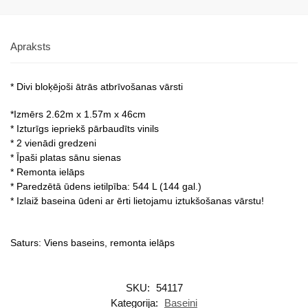
Apraksts
* Divi bloķējoši ātrās atbrīvošanas vārsti
*Izmērs 2.62m x 1.57m x 46cm
* Izturīgs iepriekš pārbaudīts vinils
* 2 vienādi gredzeni
* Īpaši platas sānu sienas
* Remonta ielāps
* Paredzētā ūdens ietilpība: 544 L (144 gal.)
* Izlaiž baseina ūdeni ar ērti lietojamu iztukšošanas vārstu!
Saturs: Viens baseins, remonta ielāps
SKU:
54117
Kategorija:
Baseini