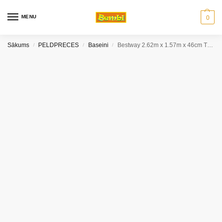
MENU
0
Sākums
PELDPRECES
Baseini
Bestway 2.62m x 1.57m x 46cm The Big Lagoon
/
/
/