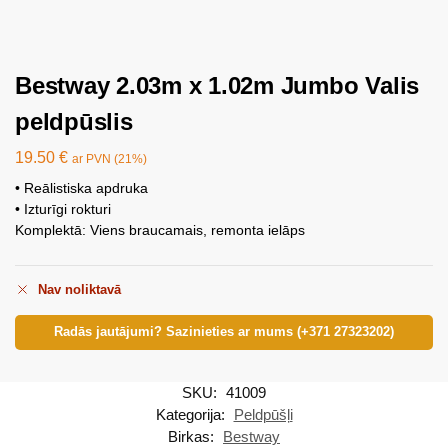
Bestway 2.03m x 1.02m Jumbo Valis
peldpūslis
19.50
€
ar PVN (21%)
• Reālistiska apdruka
• Izturīgi rokturi
Komplektā: Viens braucamais, remonta ielāps
Nav noliktavā
Radās jautājumi? Sazinieties ar mums (+371 27323202)
SKU:
41009
Kategorija:
Peldpūšļi
Birkas:
Bestway