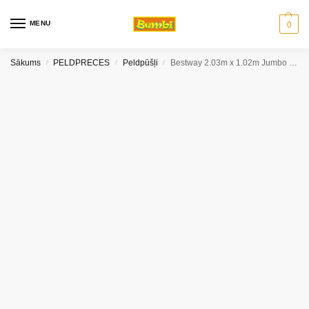
MENU
0
Sākums
PELDPRECES
Peldpūšļi
Bestway 2.03m x 1.02m Jumbo Valis peldpūslis
/
/
/