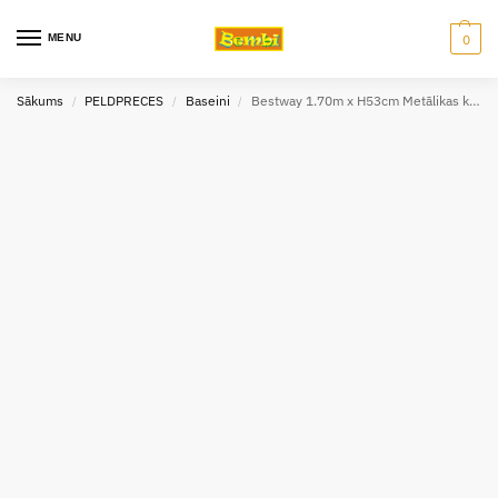
MENU
0
Sākums
PELDPRECES
Baseini
Bestway 1.70m x H53cm Metālikas krāsas 3 riņķu peldbaseins
/
/
/