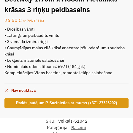
krāsas 3 riņķu peldbaseins
26.50
€
ar PVN (21%)
• Drošības vārsti
• Izturīgs un pārbaudīts vinils
• 3 vienāda izmēra riņķi
• Caurspīdīgas malas zilā krāsā ar atstarojošu oderējumu sudraba
krāsā
• Lekļauts materiāls salabošanai
• Nominālais ūdens tilpums: 697 l (184 gal.)
Komplektācijas:Viens baseins, remonta ielāps salabošana
Nav noliktavā
Radās jautājumi? Sazinieties ar mums (+371 27323202)
SKU:
Veikals-51042
Kategorija:
Baseini