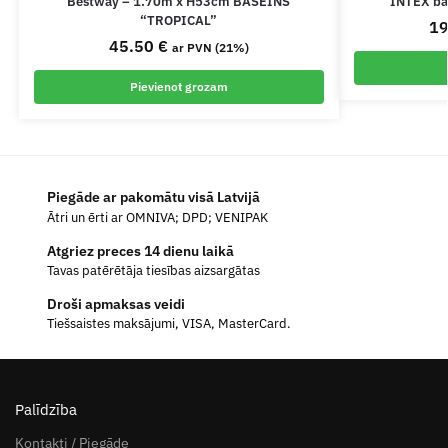
Bestway – 1.70m x H53cm BASEINS
INTEX ba
“TROPICAL”
1
45.50
€
ar PVN (21%)
Pievienot grozam
Piegāde ar pakomātu visā Latvijā
Ātri un ērti ar OMNIVA; DPD; VENIPAK
Atgriez preces 14 dienu laikā
Tavas patērētāja tiesības aizsargātas
Droši apmaksas veidi
Tiešsaistes maksājumi, VISA, MasterCard.
Palīdzība
Kontakti / Piegāde