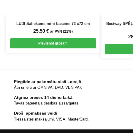
LUDI Saliekams mini baseins 72 x72 cm
Bestway SPĒ
25.50
€
ar PVN (21%)
2
Pievienot grozam
Piegāde ar pakomātu visā Latvijā
Ātri un ērti ar OMNIVA; DPD; VENIPAK
Atgriez preces 14 dienu laikā
Tavas patērētāja tiesības aizsargātas
Droši apmaksas veidi
Tiešsaistes maksājumi, VISA, MasterCard.