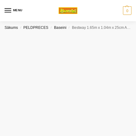
MENU
0
Sākums
PELDPRECES
Baseini
Bestway 1.65m x 1.04m x 25cm Aquababes Peldbaseins
/
/
/