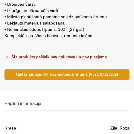
• Drošības vārsti
• Izturīgs un pārbaudīts vinils
• Mīksta piepūšamā pamatne sniedz patīkamu ērtumu
• Lekļauts materiāls salabošanai
• Nominālais ūdens tilpums: 102 l (27 gal.)
Komplektācijas: Viens baseins, remonta ielāps
Šis produkts pašlaik nav noliktavā un nav pieejams.
Radās jautājumi? Sazinieties ar mums (+371 27323202)
Papildu informācija
Krāsa
Zila, Rozā