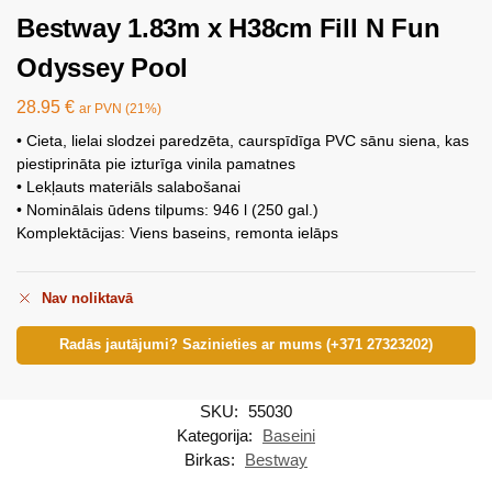
Bestway 1.83m x H38cm Fill N Fun
Odyssey Pool
28.95
€
ar PVN (21%)
• Cieta, lielai slodzei paredzēta, caurspīdīga PVC sānu siena, kas
piestiprināta pie izturīga vinila pamatnes
• Lekļauts materiāls salabošanai
• Nominālais ūdens tilpums: 946 l (250 gal.)
Komplektācijas: Viens baseins, remonta ielāps
Nav noliktavā
Radās jautājumi? Sazinieties ar mums (+371 27323202)
SKU:
55030
Kategorija:
Baseini
Birkas:
Bestway