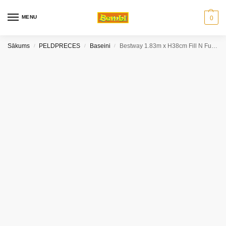
MENU
0
Sākums
PELDPRECES
Baseini
Bestway 1.83m x H38cm Fill N Fun Odyssey Pool
/
/
/