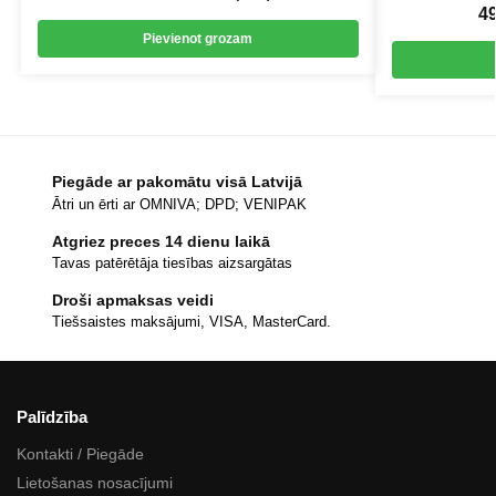
4
Pievienot grozam
Piegāde ar pakomātu visā Latvijā
Ātri un ērti ar OMNIVA; DPD; VENIPAK
Atgriez preces 14 dienu laikā
Tavas patērētāja tiesības aizsargātas
Droši apmaksas veidi
Tiešsaistes maksājumi, VISA, MasterCard.
Palīdzība
Kontakti / Piegāde
Lietošanas nosacījumi