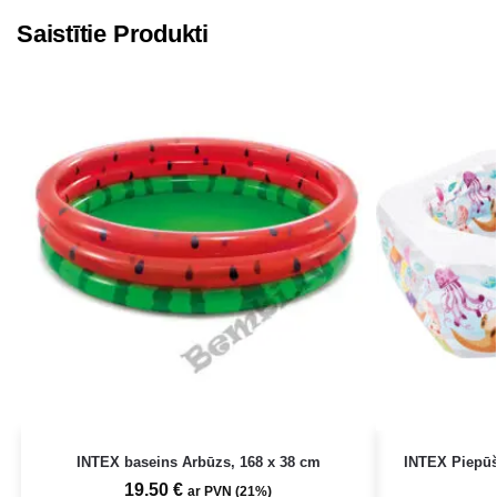
Saistītie Produkti
INTEX baseins Arbūzs, 168 x 38 cm
INTEX Piepūš
19.50
€
ar PVN (21%)