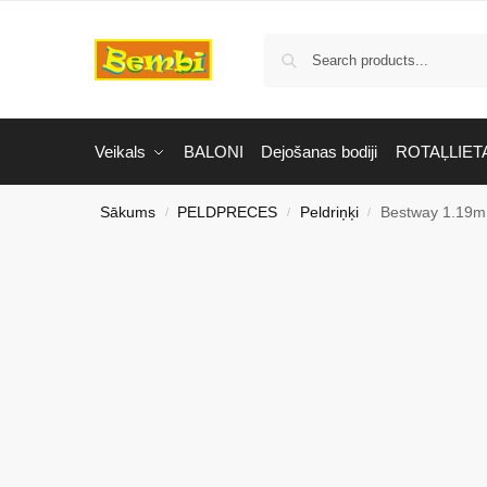
Veikals
BALONI
Dejošanas bodiji
ROTAĻLIET
Sākums
PELDPRECES
Peldriņķi
Bestway 1.19m 
/
/
/