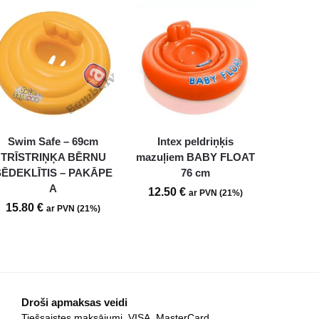
Swim Safe – 69cm
Intex peldriņķis
TRĪSTRIŅĶA BĒRNU
mazuļiem BABY FLOAT
SĒDEKLĪTIS – PAKĀPE
76 cm
A
12.50
€
ar PVN (21%)
15.80
€
ar PVN (21%)
Droši apmaksas veidi
Tiešsaistes maksājumi, VISA, MasterCard.