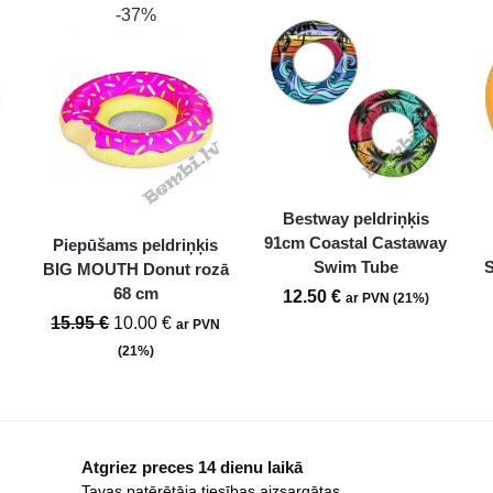
-37%
Bestway peldriņķis
91cm Coastal Castaway
Piepūšams peldriņķis
Swim Tube
BIG MOUTH Donut rozā
68 cm
12.50
€
ar PVN (21%)
15.95
€
10.00
€
ar PVN
(21%)
Atgriez preces 14 dienu laikā
Tavas patērētāja tiesības aizsargātas