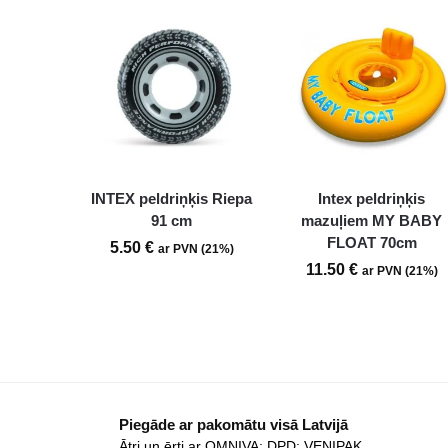
INTEX peldriņķis Riepa
Intex peldriņķis
91 cm
mazuļiem MY BABY
FLOAT 70cm
5.50
€
ar PVN (21%)
11.50
€
ar PVN (21%)
Piegāde ar pakomātu visā Latvijā
Ātri un ērti ar OMNIVA; DPD; VENIPAK