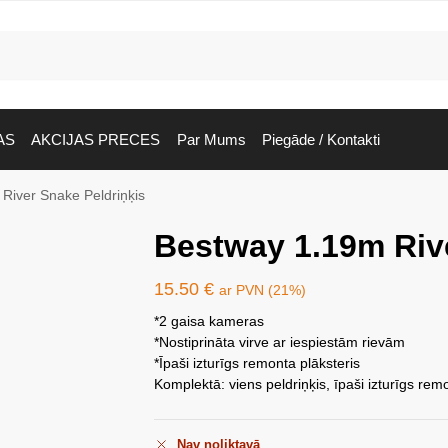
AS
AKCIJAS PRECES
Par Mums
Piegāde / Kontakti
River Snake Peldriņķis
Bestway 1.19m Rive
15.50
€
ar PVN (21%)
*2 gaisa kameras
*Nostiprināta virve ar iespiestām rievām
*Īpaši izturīgs remonta plāksteris
Komplektā: viens peldriņķis, īpaši izturīgs rem
Nav noliktavā