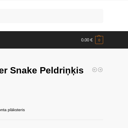
Meklēt
0.00
€
0
r Snake Peldriņķis
onta plāksteris