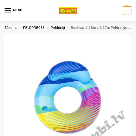
MENU
0
Sākums
PELDPRECES
Peldriņķi
Bestway 1.18m x 1.17m Peldriņķis ar LED gaismu
/
/
/