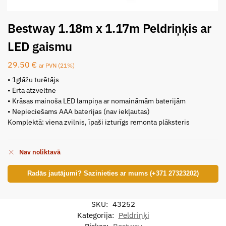
Bestway 1.18m x 1.17m Peldriņķis ar
LED gaismu
29.50
€
ar PVN (21%)
• 1glāžu turētājs
• Ērta atzveltne
• Krāsas mainoša LED lampiņa ar nomaināmām baterijām
• Nepieciešams AAA baterijas (nav iekļautas)
Komplektā: viena zvilnis, īpaši izturīgs remonta plāksteris
Nav noliktavā
Radās jautājumi? Sazinieties ar mums (+371 27323202)
SKU:
43252
Kategorija:
Peldriņķi