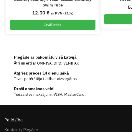
Swim Tube
5
12.50
€
ar PVN (21%)
Izvēlieties
Piegāde ar pakomātu visā Latvijā
Ātri un ērti ar OMNIVA; DPD; VENIPAK
Atgriez preces 14 dienu laikā
Tavas patērētāja tiesības aizsargātas
Droši apmaksas veidi
Tiešsaistes maksājumi, VISA, MasterCard.
Palīdzība
Kontakti / Piegāde