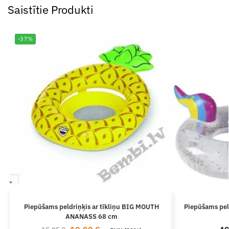
Saistītie Produkti
-37%
Piepūšams peldriņķis ar tīkliņu BIG MOUTH
Piepūšams pel
ANANASS 68 cm