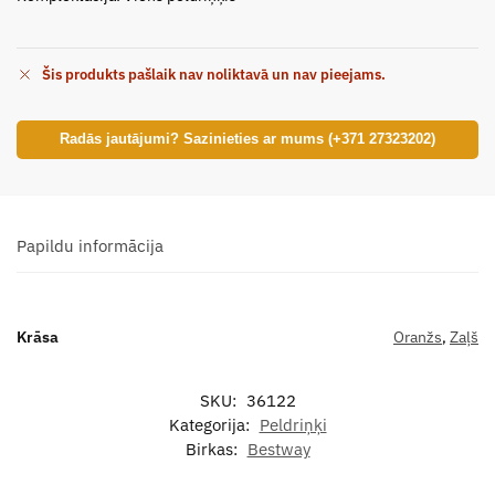
Šis produkts pašlaik nav noliktavā un nav pieejams.
Radās jautājumi? Sazinieties ar mums (+371 27323202)
Papildu informācija
Krāsa
Oranžs
,
Zaļš
SKU:
36122
Kategorija:
Peldriņķi
Birkas:
Bestway