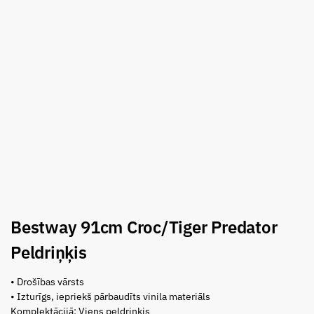
Bestway 91cm Croc/Tiger Predator
Peldriņķis
• Drošības vārsts
• Izturīgs, iepriekš pārbaudīts vinila materiāls
Komplektācijā: Viens peldriņķis