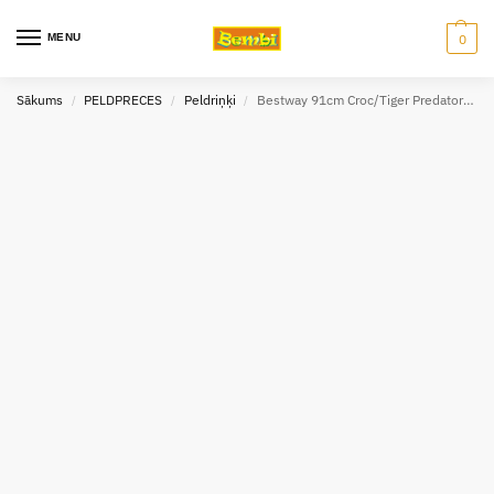
MENU
0
Sākums
PELDPRECES
Peldriņķi
Bestway 91cm Croc/Tiger Predator Peldriņķis
/
/
/