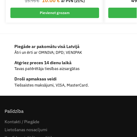
10.00
€
4
15.95
€
ar PVN (21%)
Pievienot grozam
Piegāde ar pakomātu visā Latvijā
Ātri un ērti ar OMNIVA; DPD; VENIPAK
Atgriez preces 14 dienu laikā
Tavas patērētāja tiesības aizsargātas
Droši apmaksas veidi
Tiešsaistes maksājumi, VISA, MasterCard.
Palīdzība
Kontakti / Piegāde
Lietošanas nosacījumi