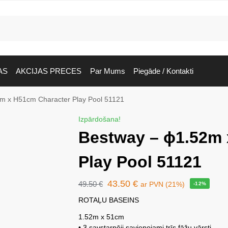
AS
AKCIJAS PRECES
Par Mums
Piegāde / Kontakti
m x H51cm Character Play Pool 51121
Izpārdošana!
Bestway – ϕ1.52m 
Play Pool 51121
43.50
€
49.50
€
ar PVN (21%)
-12%
ROTAĻU BASEINS
1.52m x 51cm
• 3 savstarpēji savienojami trīs fāžu vārsti