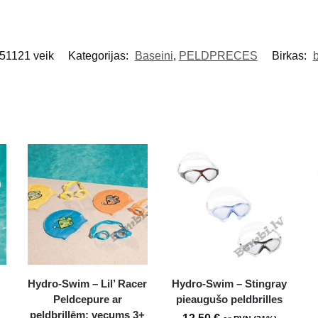
51121 veik
Kategorijas:
Baseini
,
PELDPRECES
Birkas:
Hydro-Swim – Lil’ Racer
Hydro-Swim – Stingray
Peldcepure ar
pieaugušo peldbrilles
peldbrillēm; vecums 3+