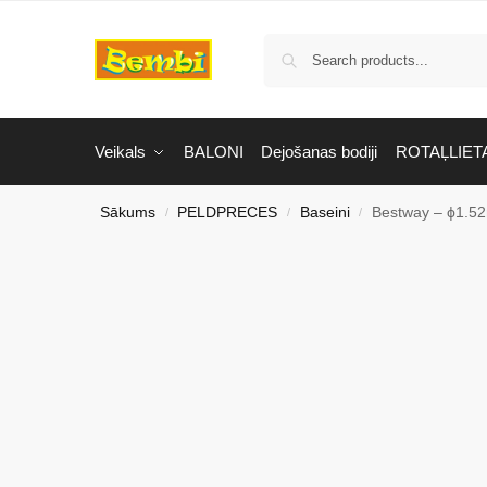
Veikals
BALONI
Dejošanas bodiji
ROTAĻLIET
Sākums
PELDPRECES
Baseini
Bestway – ϕ1.52
/
/
/