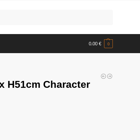
Meklēt
0.00
€
0
x H51cm Character