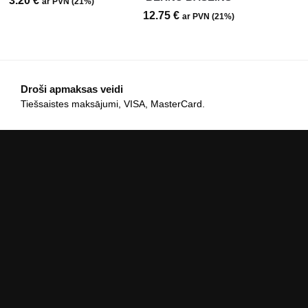
3.20
€
ar PVN (21%)
12.75
€
ar PVN (21%)
Droši apmaksas veidi
Tiešsaistes maksājumi, VISA, MasterCard.