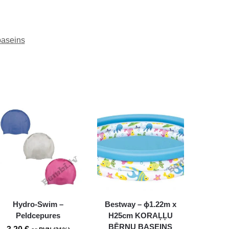
baseins
Hydro-Swim –
Bestway – ϕ1.22m x
Peldcepures
H25cm KORAĻĻU
BĒRNU BASEINS