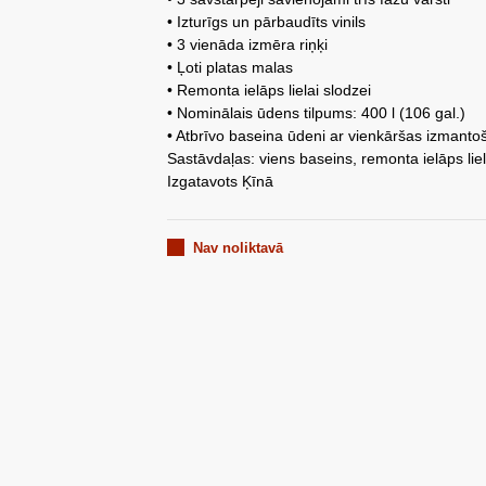
• Izturīgs un pārbaudīts vinils
• 3 vienāda izmēra riņķi
• Ļoti platas malas
• Remonta ielāps lielai slodzei
• Nominālais ūdens tilpums: 400 l (106 gal.)
• Atbrīvo baseina ūdeni ar vienkāršas izmanto
Sastāvdaļas: viens baseins, remonta ielāps liel
Izgatavots Ķīnā
Nav noliktavā