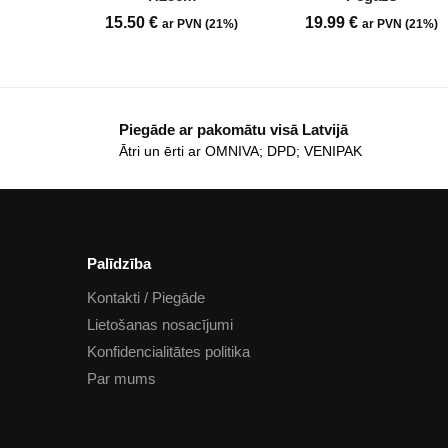
15.50
€
19.99
€
ar PVN (21%)
ar PVN (21%)
Piegāde ar pakomātu visā Latvijā
Ātri un ērti ar OMNIVA; DPD; VENIPAK
Palīdzība
Kontakti / Piegāde
Lietošanas nosacījumi
Konfidencialitātes politika
Par mums