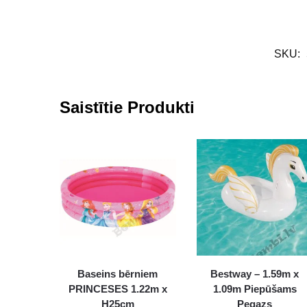
SKU:
Saistītie Produkti
Baseins bērniem
Bestway – 1.59m x
PRINCESES 1.22m x
1.09m Piepūšams
H25cm
Pegazs