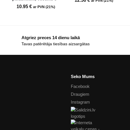
12.50
€
ar PVN (21%)
10.95
€
ar PVN (21%)
Atgriez preces 14 dienu laikā
Tavas patērētāja tiesības aizsargātas
Seko Mums
Facebook
Draugiem
Instagram