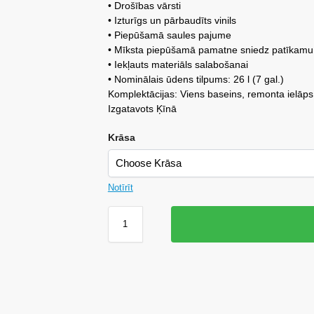
• Drošības vārsti
• Izturīgs un pārbaudīts vinils
• Piepūšamā saules pajume
• Mīksta piepūšamā pamatne sniedz patīkamu
• Iekļauts materiāls salabošanai
• Nominālais ūdens tilpums: 26 l (7 gal.)
Komplektācijas: Viens baseins, remonta ielāps
Izgatavots Ķīnā
Krāsa
Notīrīt