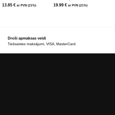
13.85
€
19.99
€
ar PVN (21%)
ar PVN (21%)
Droši apmaksas veidi
Tiešsaistes maksājumi, VISA, MasterCard.