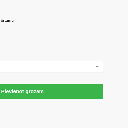
 ērtumu
Pievienot grozam