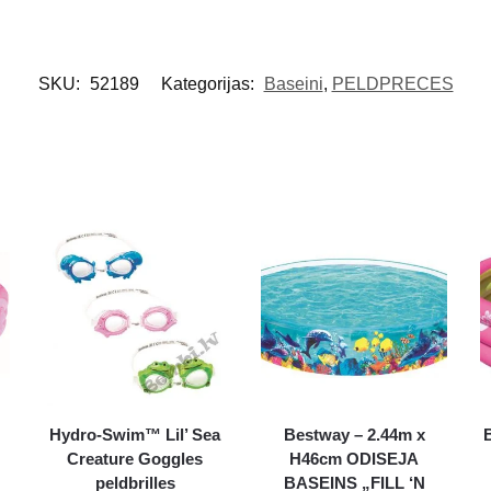
SKU:
52189
Kategorijas:
Baseini
,
PELDPRECES
Hydro-Swim™ Lil’ Sea
Bestway – 2.44m x
Creature Goggles
H46cm ODISEJA
peldbrilles
BASEINS „FILL ‘N