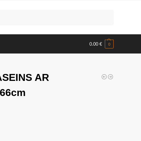
Meklēt
0.00
€
0
ASEINS AR
H66cm