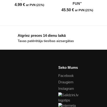
FUN”
4.99
€
ar PVN (21%)
45.50
€
ar PVN (21%)
Atgriez preces 14 dienu laikā
Tavas patērētāja tiesības aizsargātas
Seko Mums
Facebook
Draugiem
Instagram