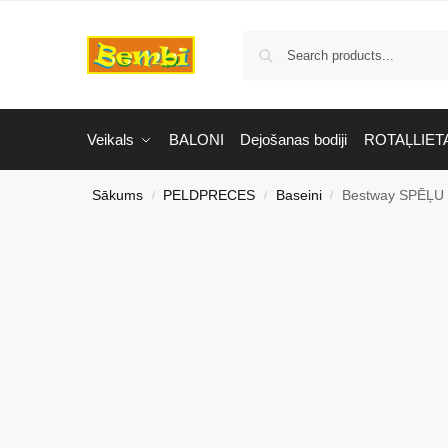
Veikals
BALONI
Dejošanas bodiji
ROTAĻLIET
Sākums
PELDPRECES
Baseini
Bestway SPĒĻU
/
/
/