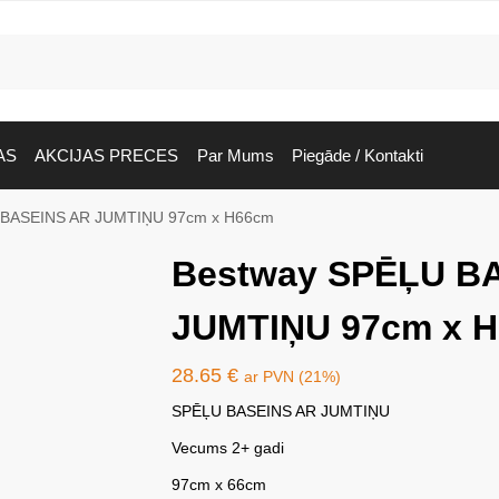
AS
AKCIJAS PRECES
Par Mums
Piegāde / Kontakti
 BASEINS AR JUMTIŅU 97cm x H66cm
Bestway SPĒĻU B
JUMTIŅU 97cm x 
28.65
€
ar PVN (21%)
SPĒĻU BASEINS AR JUMTIŅU
Vecums 2+ gadi
97cm x 66cm