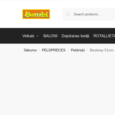
Veikals
BALONI
Dejošanas bodiji
ROTAĻLIET
Sākums
PELDPRECES
Peldriņķi
Bestway 51cm J
/
/
/