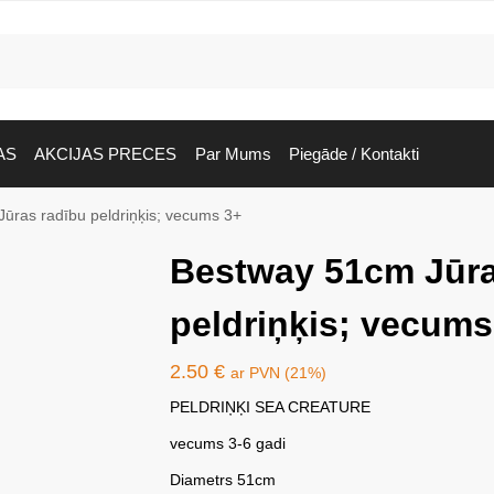
AS
AKCIJAS PRECES
Par Mums
Piegāde / Kontakti
ūras radību peldriņķis; vecums 3+
Bestway 51cm Jūra
peldriņķis; vecums
2.50
€
ar PVN (21%)
PELDRIŅĶI SEA CREATURE
vecums 3-6 gadi
Diametrs 51cm