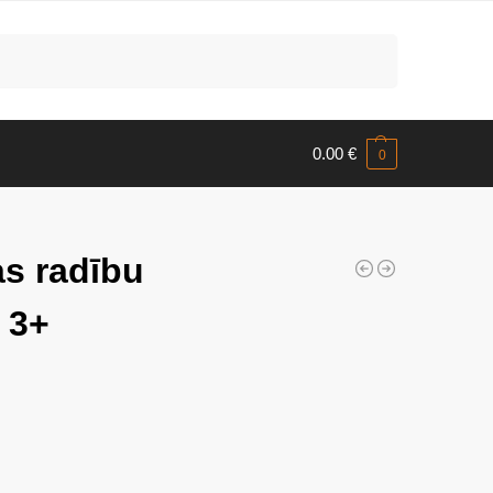
Meklēt
0.00
€
0
s radību
 3+