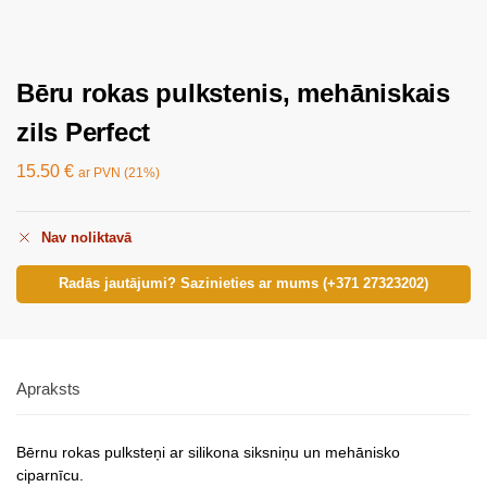
Bēru rokas pulkstenis, mehāniskais
zils Perfect
15.50
€
ar PVN (21%)
Nav noliktavā
Radās jautājumi? Sazinieties ar mums (+371 27323202)
Apraksts
Bērnu rokas pulksteņi ar silikona siksniņu un mehānisko
ciparnīcu.