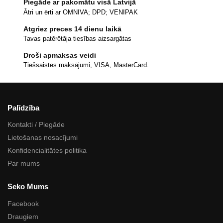
Piegāde ar pakomātu visā Latvijā
Ātri un ērti ar OMNIVA; DPD; VENIPAK
Atgriez preces 14 dienu laikā
Tavas patērētāja tiesības aizsargātas
Droši apmaksas veidi
Tiešsaistes maksājumi, VISA, MasterCard.
Palīdzība
Kontakti / Piegāde
Lietošanas nosacījumi
Konfidencialitātes politika
Par mums
Seko Mums
Facebook
Draugiem