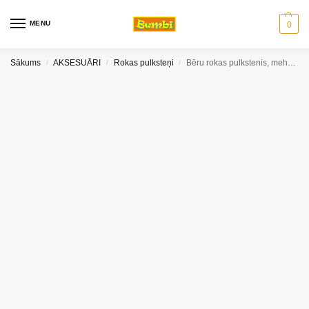
MENU
0
Sākums
AKSESUĀRI
Rokas pulksteņi
Bēru rokas pulkstenis, mehāniskais zils Perfect
/
/
/