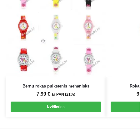
Bērnu rokas pulkstenis mehānisks
Roka
7.99
€
9
ar PVN (21%)
Izvēlieties