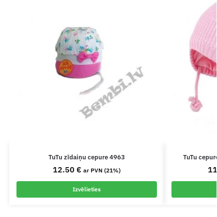
TuTu zīdaiņu cepure 4963
TuTu cepur
12.50
€
1
ar PVN (21%)
Izvēlieties