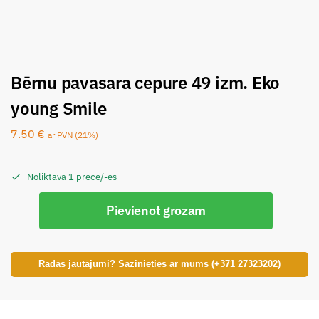
Bērnu pavasara cepure 49 izm. Eko
young Smile
7.50
€
ar PVN (21%)
Noliktavā 1 prece/-es
Pievienot grozam
Radās jautājumi? Sazinieties ar mums (+371 27323202)