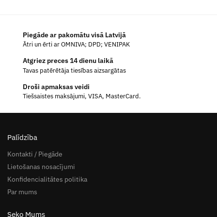
Piegāde ar pakomātu visā Latvijā
Ātri un ērti ar OMNIVA; DPD; VENIPAK
Atgriez preces 14 dienu laikā
Tavas patērētāja tiesības aizsargātas
Droši apmaksas veidi
Tiešsaistes maksājumi, VISA, MasterCard.
Palīdzība
Kontakti / Piegāde
Lietošanas nosacījumi
Konfidencialitātes politika
Par mums
Seko Mums