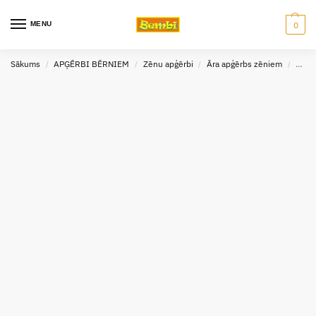
MENU
0
Sākums
APĢĒRBI BĒRNIEM
Zēnu apģērbi
Āra apģērbs zēniem
Cepu
/
/
/
/