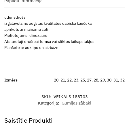
Papildu informācija
ūdensdrošs
izgatavots no augstas kvalitātes dabiskā kaučuka
aprīkots ar maināmu zoli
Pielietojums: dinozaurs
Atstarotāji drošībai tumsā vai sliktos laikapstākļos
Manšete ar aukliņu un aizbāzni
Izmērs
20, 21, 22, 23, 25, 27, 28, 29, 30, 31, 32
SKU:
VEIKALS 188703
Kategorija:
Gumijas zābaki
Saistītie Produkti