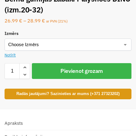
(izm.20-32)
26.99
€
–
28.99
€
ar PVN (21%)
Izmērs
Notīrīt
Pievienot grozam
Radās jautājumi? Sazinieties ar mums (+371 27323202)
Apraksts