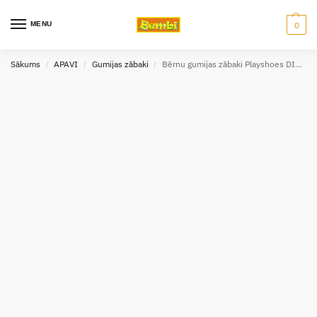
MENU
0
Sākums
APAVI
Gumijas zābaki
Bērnu gumijas zābaki Playshoes DINO (izm.20-32)
/
/
/