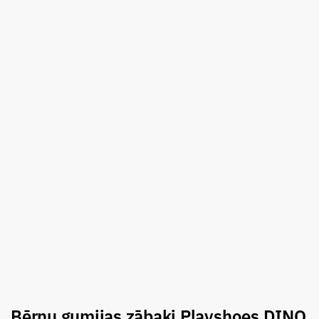
Bērnu gumijas zābaki Playshoes DINO