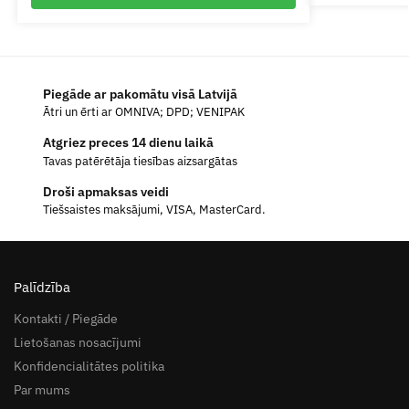
Piegāde ar pakomātu visā Latvijā
Ātri un ērti ar OMNIVA; DPD; VENIPAK
Atgriez preces 14 dienu laikā
Tavas patērētāja tiesības aizsargātas
Droši apmaksas veidi
Tiešsaistes maksājumi, VISA, MasterCard.
Palīdzība
Kontakti / Piegāde
Lietošanas nosacījumi
Konfidencialitātes politika
Par mums