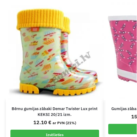
Bērnu gumijas zābaki Demar Twister Lux print
Gumijas zābak
KEKSI 20/21 izm.
1
12.10
€
ar PVN (21%)
Izvēlieties