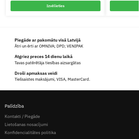
Izvēlieties
Piegāde ar pakomātu visā Latvijā
Ātri un ērti ar OMNIVA; DPD; VENIPAK
Atgriez preces 14 dienu laikā
Tavas patērētāja tiesības aizsargātas
Droši apmaksas veidi
Tiešsaistes maksājumi, VISA, MasterCard.
Palīdzība
Kontakti / Piegāde
Lietošanas nosacījumi
Konfidencialitātes politika