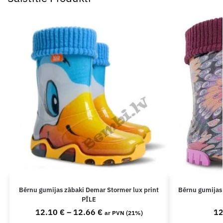
Bērnu gumijas zābaki Demar Stormer lux print
Bērnu gumijas 
PĪLE
12.10
€
–
12.66
€
1
ar PVN (21%)