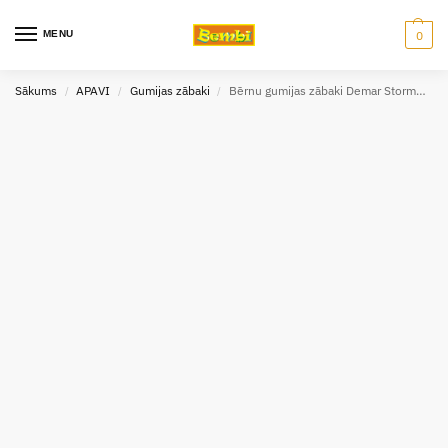
MENU
0
Sākums
APAVI
Gumijas zābaki
Bērnu gumijas zābaki Demar Stormer Lux exclusive moči zili
/
/
/