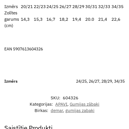
Izmērs
20/21
22/23
24/25
26/27
28/29
30/31
32/33
34/35
Zolītes
garums
14,3
15,3
16,7
18,2
19,4
20.0
21,4
22,6
(cm)
EAN 5907613604326
Izmērs
24/25, 26/27, 28/29, 34/35
SKU:
604326
Kategorijas:
APAVI
,
Gumijas zābaki
Birkas:
demar
,
gumijas zabaki
Saistītie Produkti