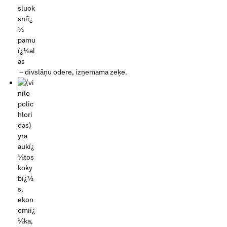
– divslāņu odere, izņemama zeķe.