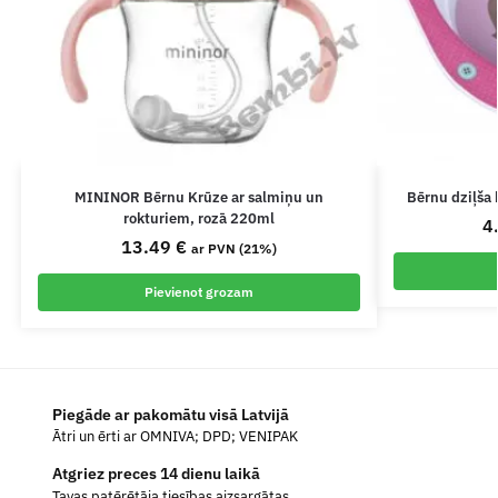
MININOR Bērnu Krūze ar salmiņu un
Bērnu dziļša
rokturiem, rozā 220ml
4
13.49
€
ar PVN (21%)
Pievienot grozam
Piegāde ar pakomātu visā Latvijā
Ātri un ērti ar OMNIVA; DPD; VENIPAK
Atgriez preces 14 dienu laikā
Tavas patērētāja tiesības aizsargātas