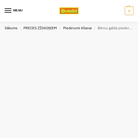
MENU
0
Sākums
PRECES ZĪDAIŅIEM
Piederumi ēšanai
Bērnu galda piederumu komplekts 2 gab Tramontina
/
/
/