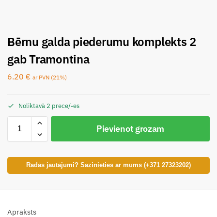
Bērnu galda piederumu komplekts 2
gab Tramontina
6.20
€
ar PVN (21%)
Noliktavā 2 prece/-es
Pievienot grozam
Radās jautājumi? Sazinieties ar mums (+371 27323202)
Apraksts