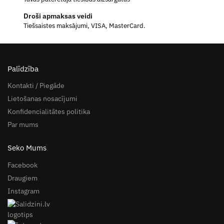
Droši apmaksas veidi
Tiešsaistes maksājumi, VISA, MasterCard.
Palīdzība
Kontakti / Piegāde
Lietošanas nosacījumi
Konfidencialitātes politika
Par mums
Seko Mums
Facebook
Draugiem
Instagram