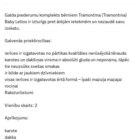
Galda piederumu komplekts bērniem Tramontina (Tramontina)
Baby Lellos ir izturīgs pret ārējām ietekmēm un nezaudē savu
izskatu.
Galvenās priekšrocības:
ierīces ir izgatavotas no pārtikas kvalitātes nerūsējošā tērauda
karotes un dakšiņas virsma ir absolūti gluda un neporaina, tāpēc
tie neuzsūks svešas smakas
ir bilde ar jaukiem dzīvniekiem
visas ierīces ir izgatavotas ērtā formā – īpaši mazuļa mazajai
rociņai
Raksturlielumi
Vienību skaits: 2
Aprīkojums:
karote
dakša