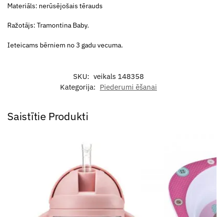
Materiāls: nerūsējošais tērauds
Ražotājs: Tramontina Baby.
Ieteicams bērniem no 3 gadu vecuma.
SKU:
veikals 148358
Kategorija:
Piederumi ēšanai
Saistītie Produkti