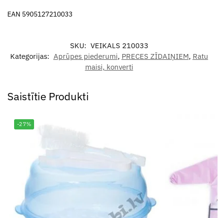
EAN 5905127210033
SKU:
VEIKALS 210033
Kategorijas:
Aprūpes piederumi
,
PRECES ZĪDAIŅIEM
,
Ratu
maisi, konverti
Saistītie Produkti
-27%