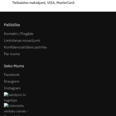
Tiešsaistes maksājumi, VISA, MasterCard.
Palīdzība
Kontakti / Piegāde
Lietošanas nosacījumi
Konfidencialitātes politika
Par mums
Seko Mums
Facebook
Draugiem
Instagram