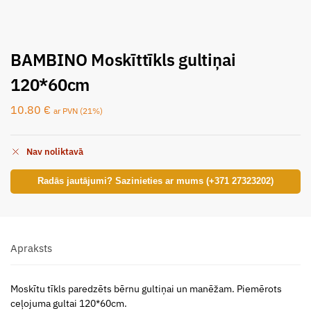
BAMBINO Moskīttīkls gultiņai
120*60cm
10.80
€
ar PVN (21%)
Nav noliktavā
Radās jautājumi? Sazinieties ar mums (+371 27323202)
Apraksts
Moskītu tīkls paredzēts bērnu gultiņai un manēžam. Piemērots
ceļojuma gultai 120*60cm.