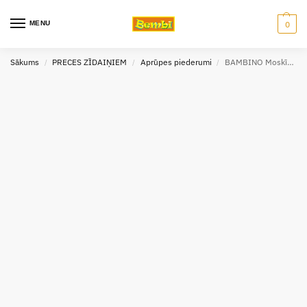
MENU
0
Sākums
PRECES ZĪDAIŅIEM
Aprūpes piederumi
BAMBINO Moskīttīkls gultiņai 120*60cm
/
/
/