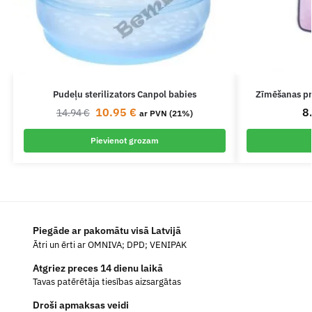
Pudeļu sterilizators Canpol babies
Zīmēšanas pr
10.95
€
8
14.94
€
ar PVN (21%)
Pievienot grozam
Piegāde ar pakomātu visā Latvijā
Ātri un ērti ar OMNIVA; DPD; VENIPAK
Atgriez preces 14 dienu laikā
Tavas patērētāja tiesības aizsargātas
Droši apmaksas veidi