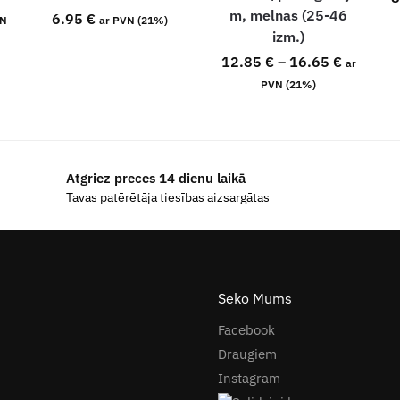
m, melnas (25-46
6.95
€
VN
ar PVN (21%)
izm.)
12.85
€
–
16.65
€
ar
PVN (21%)
Atgriez preces 14 dienu laikā
Tavas patērētāja tiesības aizsargātas
Seko Mums
Facebook
Draugiem
Instagram