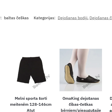
U:
baltas češkas
Kategorijas:
Dejošanas bodiji
,
Dejošanas č
Melni sporta šorti
OmaKing dejošanas
D
meitenēm 128-146cm
čības-češkas
Atut
bērniem/pieaugušajie