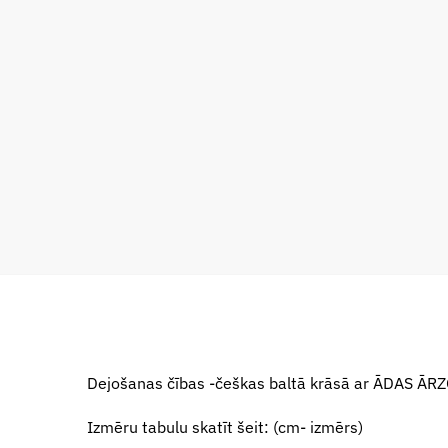
Dejošanas čības -češkas baltā krāsā ar ĀDAS ĀRZ
Izmēru tabulu skatīt šeit: (cm- izmērs)