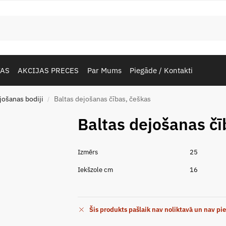
TAS
AKCIJAS PRECES
Par Mums
Piegāde / Kontakti
jošanas bodiji
Baltas dejošanas čības, češkas
/
Baltas dejošanas čī
Izmērs
25
Iekšzole cm
16
Šis produkts pašlaik nav noliktavā un nav pi