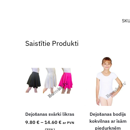
SK
Saistītie Produkti
Dejošanas svārki likras
Dejošanas bodijs
kokvilnas ar īsām
9.80
€
–
14.60
€
ar PVN
piedurknēm
(21%)