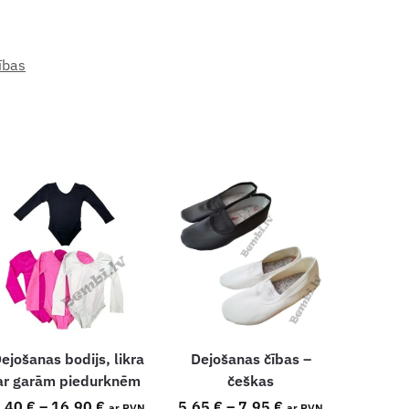
ības
ejošanas bodijs, likra
Dejošanas čības –
ar garām piedurknēm
češkas
8.40
€
–
16.90
€
5.65
€
–
7.95
€
ar PVN
ar PVN