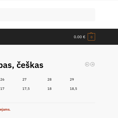
Meklēt
0.00
€
0
bas, češkas
26
27
28
29
17
17,5
18
18,5
eejams.