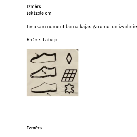
Izmērs
Iekšzole cm
Iesakām nomērīt bērna kājas garumu un izvēlēties
Ražots Latvijā
Izmērs