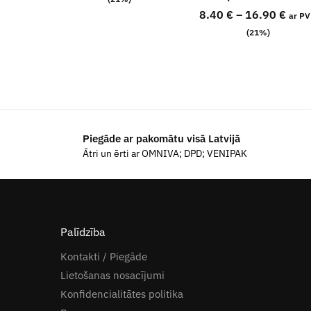
8.40
€
–
16.90
€
ar P
(21%)
Piegāde ar pakomātu visā Latvijā
Ātri un ērti ar OMNIVA; DPD; VENIPAK
Palīdzība
Kontakti / Piegāde
Lietošanas nosacījumi
Konfidencialitātes politika