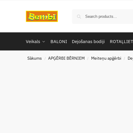
Veikals
BALONI
Dejošanas bodiji
ROTAĻLIE
Sākums
APĢĒRBI BĒRNIEM
Meiteņu apģērbi
De
/
/
/