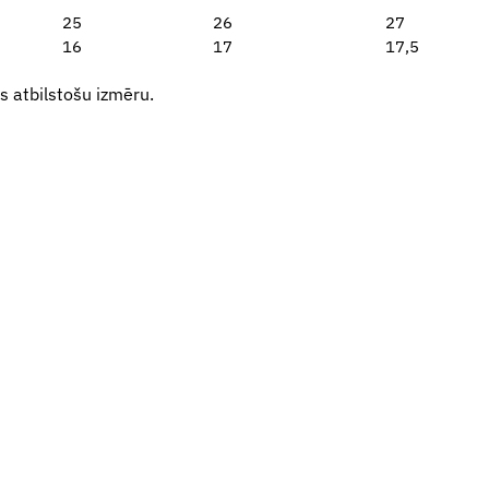
25
26
27
16
17
17,5
 atbilstošu izmēru.