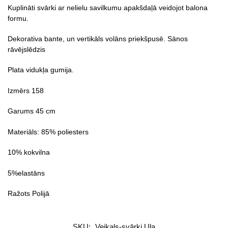
Kuplināti svārki ar nelielu savilkumu apakšdaļā veidojot balona
formu.
Dekorativa bante, un vertikāls volāns priekšpusē. Sānos
rāvējslēdzis
Plata vidukļa gumija.
Izmērs 158
Garums 45 cm
Materiāls: 85% poliesters
10% kokvilna
5%elastāns
Ražots Polijā
SKU:
Veikals-svārki Ula