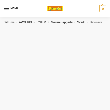
MENU
0
Sākums
APĢĒRBI BĒRNIEM
Meiteņu apģērbi
Svārki
Balonsvārki 158 cm
/
/
/
/