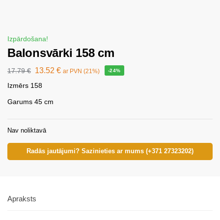
Izpārdošana!
Balonsvārki 158 cm
13.52
€
17.79
€
ar PVN (21%)
-24%
Izmērs 158
Garums 45 cm
Nav noliktavā
Radās jautājumi? Sazinieties ar mums (+371 27323202)
Apraksts