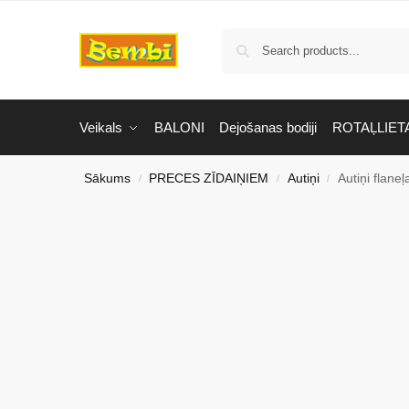
Veikals
BALONI
Dejošanas bodiji
ROTAĻLIET
Sākums
PRECES ZĪDAIŅIEM
Autiņi
Autiņi flane
/
/
/