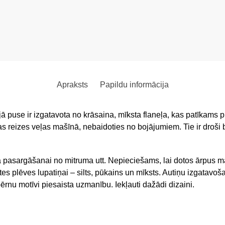
Apraksts
Papildu informācija
jā puse ir izgatavota no krāsaina, mīksta flaneļa, kas patīkams
s reizes veļas mašīnā, nebaidoties no bojājumiem. Tie ir droši b
a pasargāšanai no mitruma utt. Nepieciešams, lai dotos ārpus mā
tes plēves lupatiņai – silts, pūkains un mīksts. Autiņu izgatavoš
ērnu motīvi piesaista uzmanību. Iekļauti dažādi dizaini.