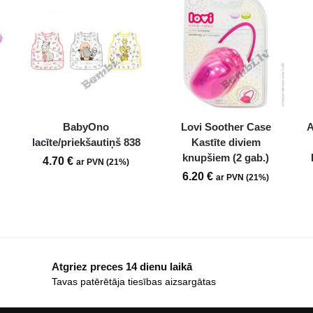
BabyOno
Lovi Soother Case
A
lacīte/priekšautiņš 838
Kastīte diviem
knupšiem (2 gab.)
4.70
€
ar PVN (21%)
6.20
€
ar PVN (21%)
Atgriez preces 14 dienu laikā
Tavas patērētāja tiesības aizsargātas