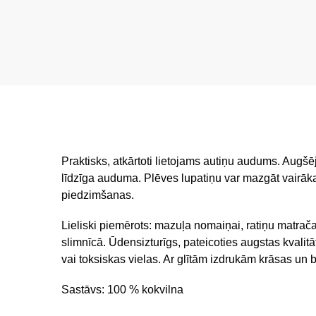
Praktisks, atkārtoti lietojams autiņu audums. Augšē
līdzīga auduma. Plēves lupatiņu var mazgāt vairāka
piedzimšanas.
Lieliski piemērots:
mazuļa nomaiņai,
ratiņu matrač
slimnīcā. Ūdensizturīgs, pateicoties augstas kvalitā
vai toksiskas vielas. Ar glītām izdrukām krāsas un b
Sastāvs: 100 % kokvilna