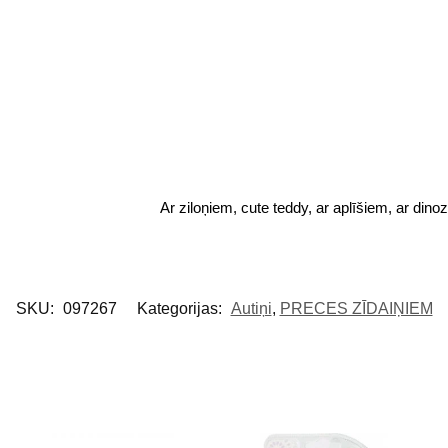
Ar ziloņiem, cute teddy, ar aplīšiem, ar din
SKU:
097267
Kategorijas:
Autiņi
,
PRECES ZĪDAIŅIEM