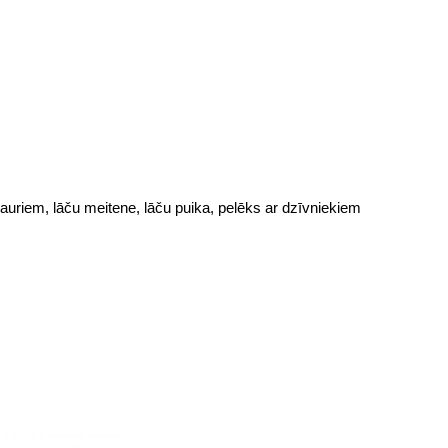
ozauriem, lāču meitene, lāču puika, pelēks ar dzīvniekiem