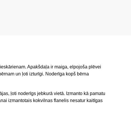
 pieskārienam. Apakšdaļa ir maiga, elpojoša plēvei
ērnam un ļoti izturīgi. Noderīga kopš bērna
jas, ļoti noderīgs jebkurā vietā. Izmanto kā pamatu
anai izmantotais kokvilnas flanelis nesatur kaitīgas