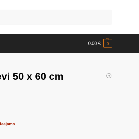
Meklēt
0.00
€
0
ēvi 50 x 60 cm
pieejams.