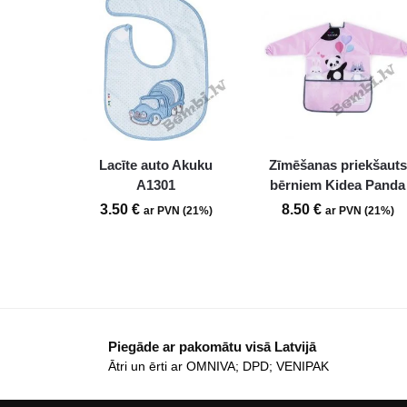
Lacīte auto Akuku
Zīmēšanas priekšauts
A1301
bērniem Kidea Panda
3.50
€
8.50
€
ar PVN (21%)
ar PVN (21%)
Piegāde ar pakomātu visā Latvijā
Ātri un ērti ar OMNIVA; DPD; VENIPAK