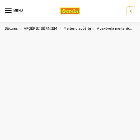
MENU
0
Sākums
APĢĒRBI BĒRNIEM
Meiteņu apģērbi
Apakšveļa meitenēm
/
/
/