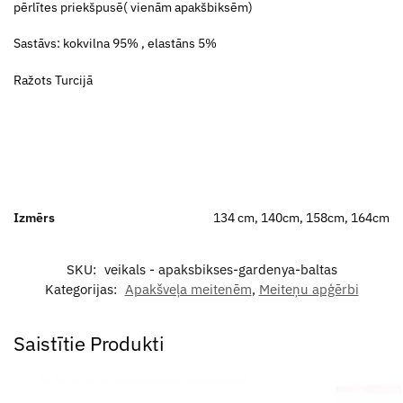
pērlītes priekšpusē( vienām apakšbiksēm)
Sastāvs: kokvilna 95% , elastāns 5%
Ražots Turcijā
Izmērs
134 cm, 140cm, 158cm, 164cm
SKU:
veikals - apaksbikses-gardenya-baltas
Kategorijas:
Apakšveļa meitenēm
,
Meiteņu apģērbi
Saistītie Produkti