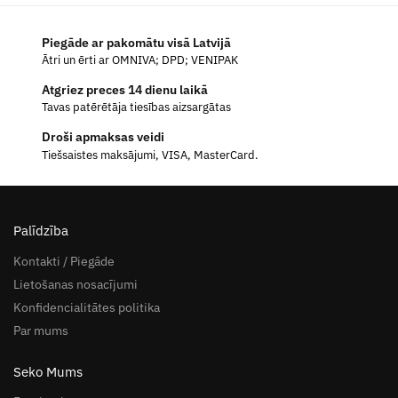
Piegāde ar pakomātu visā Latvijā
Ātri un ērti ar OMNIVA; DPD; VENIPAK
Atgriez preces 14 dienu laikā
Tavas patērētāja tiesības aizsargātas
Droši apmaksas veidi
Tiešsaistes maksājumi, VISA, MasterCard.
Palīdzība
Kontakti / Piegāde
Lietošanas nosacījumi
Konfidencialitātes politika
Par mums
Seko Mums