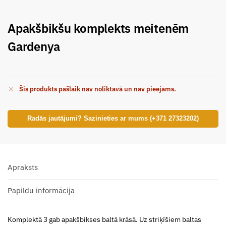
Apakšbikšu komplekts meitenēm
Gardenya
Šis produkts pašlaik nav noliktavā un nav pieejams.
Radās jautājumi? Sazinieties ar mums (+371 27323202)
Apraksts
Papildu informācija
Komplektā 3 gab apakšbikses baltā krāsā. Uz striķīšiem baltas