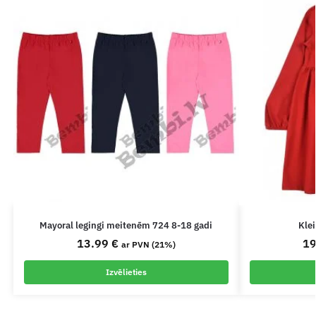
Mayoral legingi meitenēm 724 8-18 gadi
Kle
13.99
€
1
ar PVN (21%)
Izvēlieties