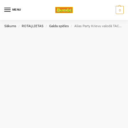
MENU
0
Sākums
ROTAĻLIETAS
Galda spēles
Alias Party Krievu valodā TACTIC 53370
/
/
/