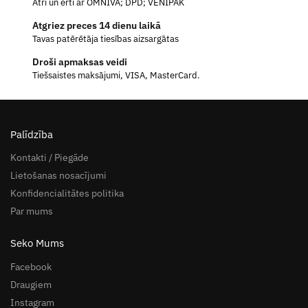
Ātri un ērti ar OMNIVA; DPD; VENIPAK
Atgriez preces 14 dienu laikā
Tavas patērētāja tiesības aizsargātas
Droši apmaksas veidi
Tiešsaistes maksājumi, VISA, MasterCard.
Palīdzība
Kontakti / Piegāde
Lietošanas nosacījumi
Konfidencialitātes politika
Par mums
Seko Mums
Facebook
Draugiem
Instagram