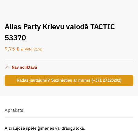
Alias Party Krievu valodā TACTIC
53370
9.75
€
ar PVN (21%)
Nav noliktavā
Radās jautājumi? Sazinieties ar mums (+371 27323202)
Apraksts
Aizraujoša spēle ģimenes vai draugu lokā.