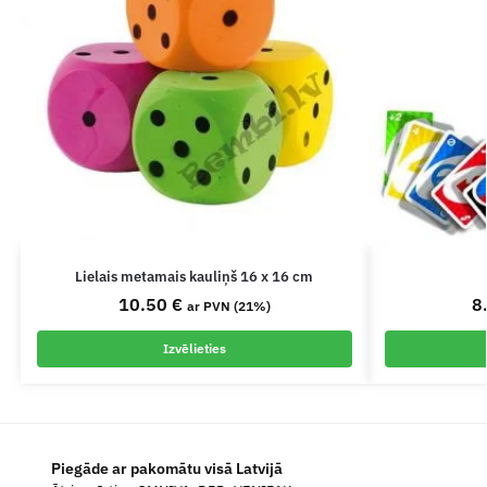
Lielais metamais kauliņš 16 x 16 cm
10.50
€
8
ar PVN (21%)
Izvēlieties
Piegāde ar pakomātu visā Latvijā