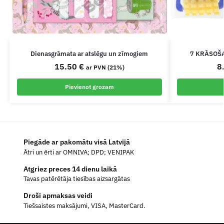
Dienasgrāmata ar atslēgu un zīmogiem
7 KRĀSOŠ
15.50
€
8
ar PVN (21%)
Pievienot grozam
Piegāde ar pakomātu visā Latvijā
Ātri un ērti ar OMNIVA; DPD; VENIPAK
Atgriez preces 14 dienu laikā
Tavas patērētāja tiesības aizsargātas
Droši apmaksas veidi
Tiešsaistes maksājumi, VISA, MasterCard.